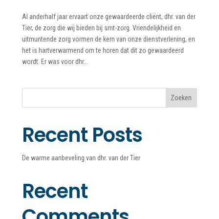
bij
Al anderhalf jaar ervaart onze gewaardeerde cliënt, dhr. van der
Inlog
medewerkers
Tier, de zorg die wij bieden bij smt-zorg. Vriendelijkheid en
uitmuntende zorg vormen de kern van onze dienstverlening, en
Inlog
het is hartverwarmend om te horen dat dit zo gewaardeerd
cliëntenportaal
wordt. Er was voor dhr...
Over
ons
Zoeken
Contact
Recent Posts
De warme aanbeveling van dhr. van der Tier
Recent
Comments