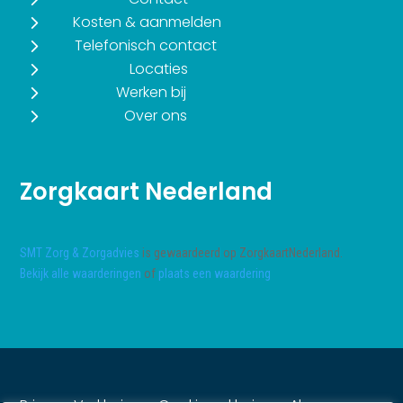
5
Kosten & aanmelden
5
Telefonisch contact
5
Locaties
5
Werken bij
5
Over ons
Zorgkaart Nederland
SMT Zorg & Zorgadvies
is gewaardeerd op ZorgkaartNederland.
Bekijk alle waarderingen
of
plaats een waardering