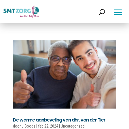
Home
Thuiszorg
Jeugdzorg
Vrouwenopvang
De warme aanbeveling van dhr. van der Tier
Werken
door
JlGoods
|
feb 22, 2024
|
Uncategorized