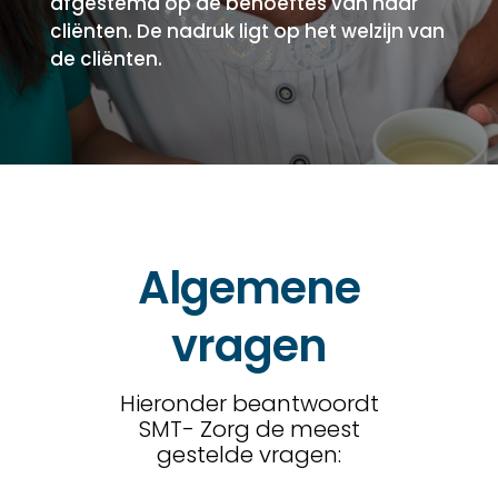
afgestemd op de behoeftes van haar
cliënten. De nadruk ligt op het welzijn van
de cliënten.
Home
Thuiszorg
Algemene
Jeugdzorg
vragen
Vrouwenopvang
Werken
bij
Hieronder beantwoordt
SMT- Zorg de meest
Inlog
gestelde vragen:
medewerkers