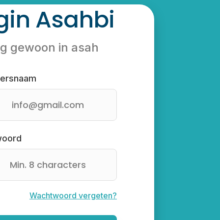
gin Asahbi
g gewoon in asah
kersnaam
woord
Wachtwoord vergeten?