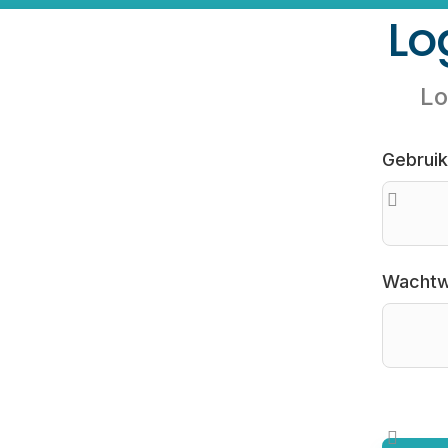
Lo
Lo
Gebrui
Wacht